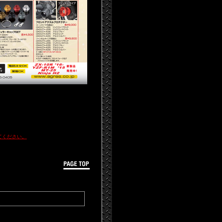
してください。