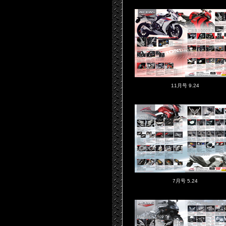
11月号 9.24
7月号 5.24