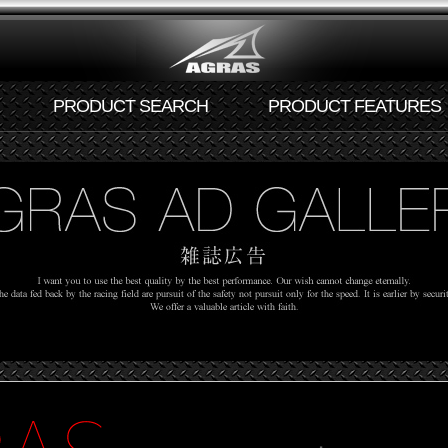
PRODUCT SEARCH
PRODUCT FEATURES