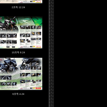
2月号 12.24
10月号 8.24
6月号 4.24