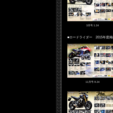
3月号 1.24
■ロードライダー 2015年度
11月号 9.24