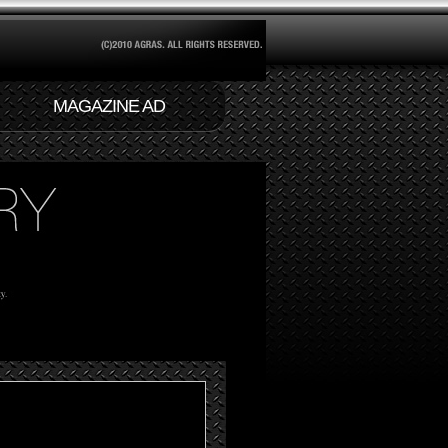
MAGAZINE AD