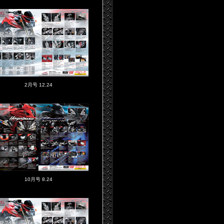
2月号 12.24
10月号 8.24