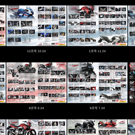
12月号 10.24
1月号 11.24
8月号 6.24
9月号 7.24