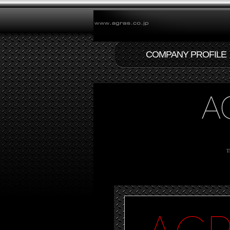
COMPANY PROFILE