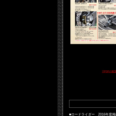
※PDFの観
■ロードライダー 2016年度