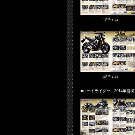
7月号 5.24
3月号 1.24
■ロードライダー 2014年度