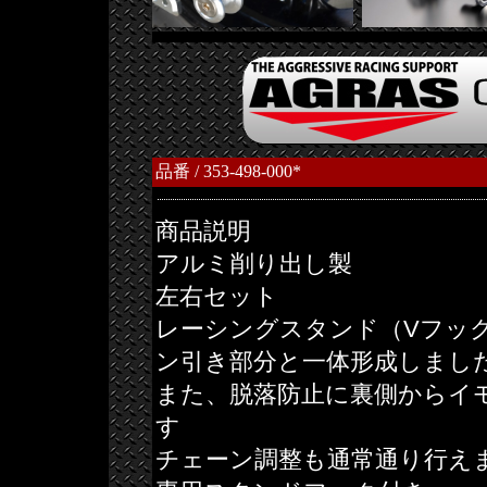
品番 / 353-498-000*
商品説明
アルミ削り出し製
左右セット
レーシングスタンド（Vフッ
ン引き部分と一体形成しまし
また、脱落防止に裏側からイ
す
チェーン調整も通常通り行え